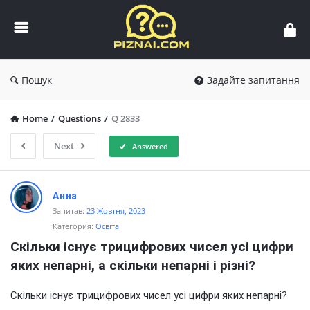
Пізнай.com
Пошук
Задайте запитання
Home
/
Questions
/
Q 2833
Next
Answered
Пізнай.com
Анна
Latest
Запитав:
23 Жовтня, 2023
Категория:
Освіта
Questions
Скільки існує трицифрових чисел усі цифри 
яких непарні, а скільки непарні і різні?
Скільки існує трицифрових чисел усі цифри яких непарні?