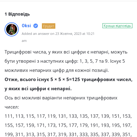
1 Відповідь
Oksi
Краща відповідь
Ерудит
Added an answer on 23 Жовтня, 2023 at 10:21
am
Трицифрові числа, у яких всі цифри є непарні, можуть
бути утворені з наступних цифр: 1, 3, 5, 7 та 9. Існує 5
можливих непарних цифр для кожної позиції.
Отже, всього існує 5 × 5 × 5=125 трицифрових чисел,
у яких всі цифри є непарні.
Ось всі можливі варіанти непарних трицифрових
чисел:
111, 113, 115, 117, 119, 131, 133, 135, 137, 139, 151, 153,
155, 157, 159, 171, 173, 175, 177, 179, 191, 193, 195, 197,
199, 311, 313, 315, 317, 319, 331, 333, 335, 337, 339, 351,