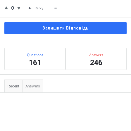
0
Reply
Залишити Відповідь
Сидіння
Stats
Questions
Answers
161
246
Recent
Answers