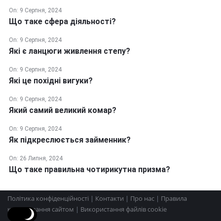
On:
9 Серпня, 2024
Що таке сфера діяльності?
On:
9 Серпня, 2024
Які є ланцюги живлення степу?
On:
9 Серпня, 2024
Які це похідні вигуки?
On:
9 Серпня, 2024
Який самий великий комар?
On:
9 Серпня, 2024
Як підкреслюється займенник?
On:
26 Липня, 2024
Що таке правильна чотирикутна призма?
Нижній
Політика конфіденційності
|
Контакти
|
Про нас
|
Правила
користування сайтом
|
Використання файлів cookie
колонтитул