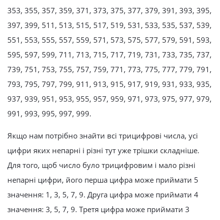
353, 355, 357, 359, 371, 373, 375, 377, 379, 391, 393, 395,
397, 399, 511, 513, 515, 517, 519, 531, 533, 535, 537, 539,
551, 553, 555, 557, 559, 571, 573, 575, 577, 579, 591, 593,
595, 597, 599, 711, 713, 715, 717, 719, 731, 733, 735, 737,
739, 751, 753, 755, 757, 759, 771, 773, 775, 777, 779, 791,
793, 795, 797, 799, 911, 913, 915, 917, 919, 931, 933, 935,
937, 939, 951, 953, 955, 957, 959, 971, 973, 975, 977, 979,
991, 993, 995, 997, 999.
Якщо нам потрібно знайти всі трицифрові числа, усі
цифри яких непарні і різні тут уже трішки складніше.
Для того, щоб число було трицифровим і мало різні
непарні цифри, його перша цифра може приймати 5
значення: 1, 3, 5, 7, 9. Друга цифра може приймати 4
значення: 3, 5, 7, 9. Третя цифра може приймати 3