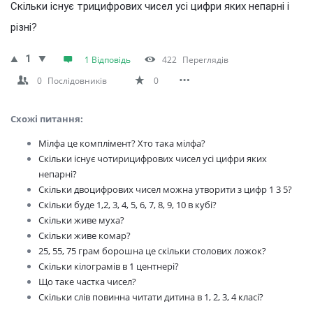
Скільки існує трицифрових чисел усі цифри яких непарні і
різні?
1
1 Відповідь
422
Переглядів
0
Послідовників
0
Схожі питання:
Мілфа це комплімент? Хто така мілфа?
Скільки існує чотирицифрових чисел усі цифри яких
непарні?
Скільки двоцифрових чисел можна утворити з цифр 1 3 5?
Скільки буде 1,2, 3, 4, 5, 6, 7, 8, 9, 10 в кубі?
Скільки живе муха?
Скільки живе комар?
25, 55, 75 грам борошна це скільки столових ложок?
Скільки кілограмів в 1 центнері?
Що таке частка чисел?
Скільки слів повинна читати дитина в 1, 2, 3, 4 класі?