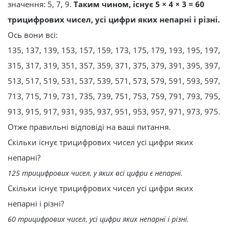
значення: 5, 7, 9.
Таким чином, існує 5 × 4 × 3 = 60
трицифрових чисел, усі цифри яких непарні і різні.
Ось вони всі:
135, 137, 139, 153, 157, 159, 173, 175, 179, 193, 195, 197,
315, 317, 319, 351, 357, 359, 371, 375, 379, 391, 395, 397,
513, 517, 519, 531, 537, 539, 571, 573, 579, 591, 593, 597,
713, 715, 719, 731, 735, 739, 751, 753, 759, 791, 793, 795,
913, 915, 917, 931, 935, 937, 951, 953, 957, 971, 973, 975.
Отже правильні відповіді на ваші питання.
Скільки існує трицифрових чисел усі цифри яких
непарні?
125 трицифрових чисел, у яких всі цифри є непарні.
Скільки існує трицифрових чисел усі цифри яких
непарні і різні?
60 трицифрових чисел, усі цифри яких непарні і різні.