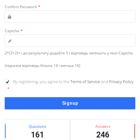
Confirm Password
*
Captcha
*
2*(3+2)= і до результату додайте 5 і відповідь запишіть у полі Captcha
(підказка відповідь більна 14 і менша 16)
By registering, you agree to the
Terms of Service
and
Privacy Policy
.
*
Сидіння
Stats
Questions
Answers
161
246