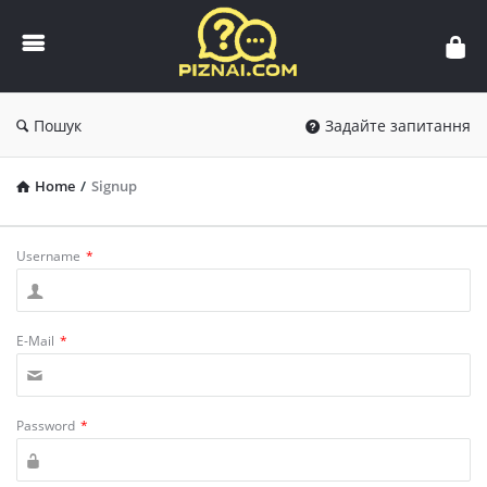
Пізнай.com
Пошук
Задайте запитання
Home
/
Signup
Username
*
E-Mail
*
Password
*