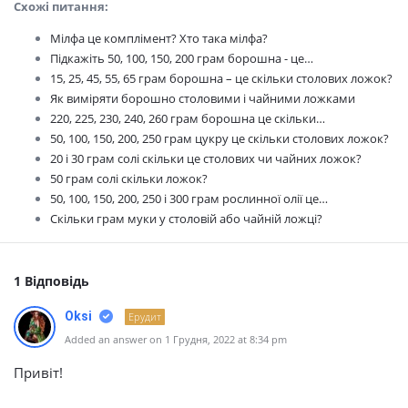
Схожі питання:
Мілфа це комплімент? Хто така мілфа?
Підкажіть 50, 100, 150, 200 грам борошна - це…
15, 25, 45, 55, 65 грам борошна – це скільки столових ложок?
Як виміряти борошно столовими і чайними ложками
220, 225, 230, 240, 260 грам борошна це скільки…
50, 100, 150, 200, 250 грам цукру це скільки столових ложок?
20 і 30 грам солі скільки це столових чи чайних ложок?
50 грам солі скільки ложок?
50, 100, 150, 200, 250 і 300 грам рослинної олії це…
Скільки грам муки у столовій або чайній ложці?
1 Відповідь
Oksi
Ерудит
Added an answer on 1 Грудня, 2022 at 8:34 pm
Привіт!