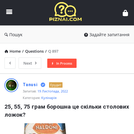
Пізнай.com
Пошук
Задайте запитання
Home
/
Questions
/
Q 897
Next
In Process
Пізнай.com
Tanusi
Ерудит
Latest
Запитав:
19 Листопада, 2022
Категория:
Кулінарія
Questions
25, 55, 75 грам борошна це скільки столових 
ложок?