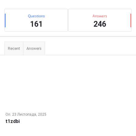
Сидіння
Stats
Questions
Answers
161
246
Recent
Answers
On:
23 Листопада, 2025
t1zdbi