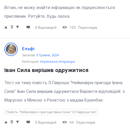
Вітаю, не можу знайти інформацію як підкреслюється
прислівник. Рятуйте, будь ласка.
3
0 Відповідей
105
Переглядів
Ельфі
Запитав:
9 Травня, 2024
Категория:
Українська література
Іван Сила вирішив одружитися
Тест на тему повість О.Гавроша “Неймовірні пригоди Івана
Сили” Іван Сила вирішив одружитися Варіанти відповідей: з
Марусею з Мілкою з Ренатою з мадам Бухенбах
Повість "Неймовірні пригоди Івана Сили" О.Гавроша тест
0
0 Відповідей
64
Переглядів