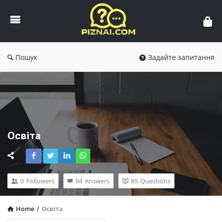
Пізнай.com
Пошук
Задайте запитання
Освіта
0
Followers
94
Answers
89
Questions
Home
/
Освіта