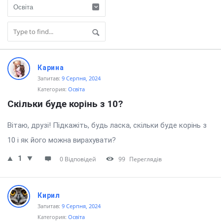
Пізнай.com
Карина
Latest
Запитав:
9 Серпня, 2024
Категория:
Освіта
Questions
Скільки буде корінь з 10?
Вітаю, друзі! Підкажіть, будь ласка, скільки буде корінь з
10 і як його можна вирахувати?
1
0 Відповідей
99
Переглядів
Кирил
Запитав:
9 Серпня, 2024
Категория:
Освіта