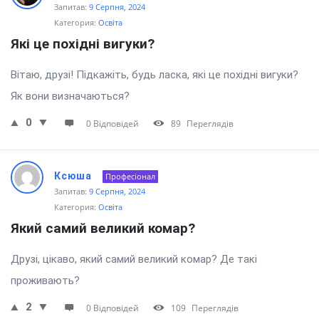
Запитав:
9 Серпня, 2024
Категория:
Освіта
Які це похідні вигуки?
Вітаю, друзі! Підкажіть, будь ласка, які це похідні вигуки?
Як вони визначаються?
0
0 Відповідей
89
Переглядів
Ксюша
Професіонал
Запитав:
9 Серпня, 2024
Категория:
Освіта
Який самий великий комар?
Друзі, цікаво, який самий великий комар? Де такі
проживають?
2
0 Відповідей
109
Переглядів