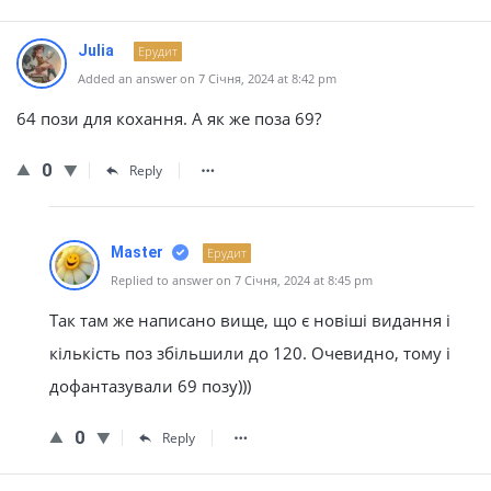
Julia
Ерудит
Added an answer on 7 Січня, 2024 at 8:42 pm
64 пози для кохання. А як же поза 69?
0
Reply
Master
Ерудит
Replied to answer on 7 Січня, 2024 at 8:45 pm
Так там же написано вище, що є новіші видання і
кількість поз збільшили до 120. Очевидно, тому і
дофантазували 69 позу)))
0
Reply