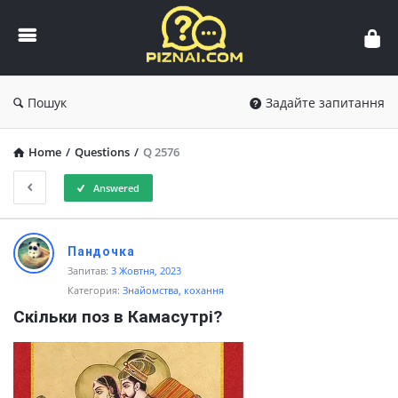
Пізнай.com
Пошук
Задайте запитання
Home
/
Questions
/
Q 2576
Answered
Пізнай.com
Пандочка
Latest
Запитав:
3 Жовтня, 2023
Категория:
Знайомства, кохання
Questions
Скільки поз в Камасутрі?