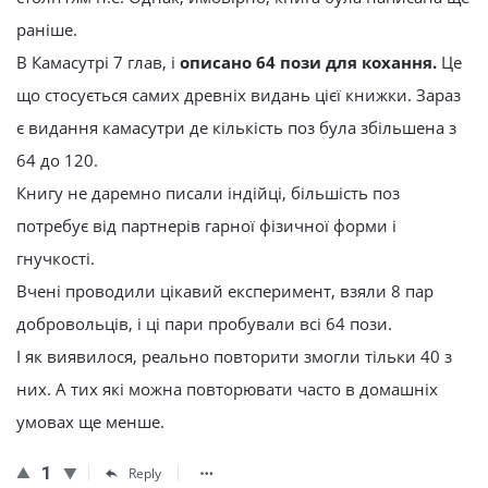
раніше.
В Камасутрі 7 глав, і
описано 64 пози для кохання.
Це
що стосується самих древніх видань цієї книжки. Зараз
є видання камасутри де кількість поз була збільшена з
64 до 120.
Книгу не даремно писали індійці, більшість поз
потребує від партнерів гарної фізичної форми і
гнучкості.
Вчені проводили цікавий експеримент, взяли 8 пар
добровольців, і ці пари пробували всі 64 пози.
І як виявилося, реально повторити змогли тільки 40 з
них. А тих які можна повторювати часто в домашніх
умовах ще менше.
1
Reply