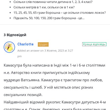
Скільки слів повинна читати дитина в 1, 2, 3, 4 класі?
Скільки метрів в 1 км, скільки см в 1 км?
15, 25, 45, 55, 65 грам борошна – це скільки столових ложок?
Підкажіть 50, 100, 150, 200 грам борошна - це…
3 Відповідей
Charlotte
Краща відповідь
Ерудит
Added an answer on 3 Жовтня, 2023 at 3:27
pm
Камасутра була написана в Індії між 1-м і 6-м століттями
н.е. Авторство книги приписується індійському
мудрецю Ватсьяяна. Камасутра є трактатом про любов,
сексуальність і шлюб. У ній містяться опис різних
сексуальних позицій.
Найдавніший відомий рукопис Камасутри датується 4-м
століттям н.е. Однак, ймовірно, книга була написана ще