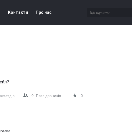
і
Контакти
Про нас
мейл?
реглядів
0
Послідовників
0
агадка