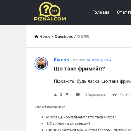
Пізнай.com
Пізнай.com
Головна
Статт
Navigation
Home
/
Questions
/
Q 5790
Пізнай.com
Віктор
Запитав:
30 Червня, 2024
Що таке фримейл?
Latest
Підкажіть, будь ласка, що таке фри
Questions
2
0 Відповідей
58
Пе
Схожі питання:
Мілфа це комплімент? Хто така мілфа?
1/2 таблетки це скільки?
Що знаходиться між містом і селом? Дитяча з