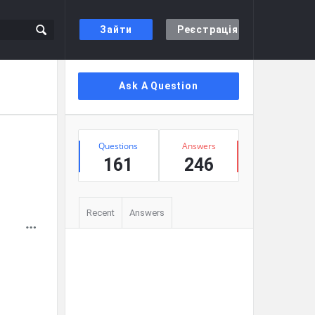
Зайти
Реєстрація
Сидіння
Ask A Question
Stats
Questions
Answers
161
246
Recent
Answers