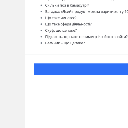
Скільки поз в Камасутрі?
Загадка: «Який продукт можна варити хоч у 10
Що таке чиназес?
Що таке сфера діяльності?
Скуф: що це таке?
Підкажіть, що таке периметр і як його знайти?
Баєчник – що це таке?