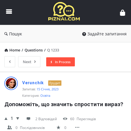
Пізнай.com
Пошук
Задайте запитання
Home
/
Questions
/
Q 1233
Next
In Process
Пізнай.com
Verunchik
Ерудит
Latest
Запитав:
15 Січня, 2023
Категория:
Освіта
Questions
Допоможіть, що значить спростити вираз?
1
2 Відповідей
60
Переглядів
0
Послідовників
0