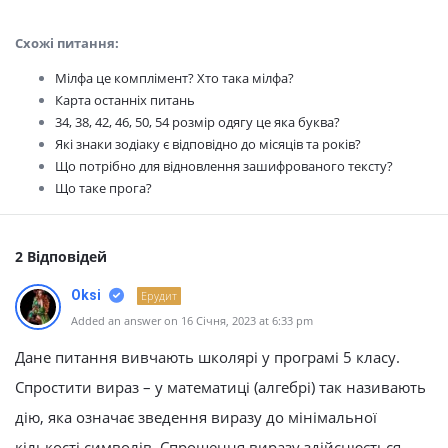
Схожі питання:
Мілфа це комплімент? Хто така мілфа?
Карта останніх питань
34, 38, 42, 46, 50, 54 розмір одягу це яка буква?
Які знаки зодіаку є відповідно до місяців та років?
Що потрібно для відновлення зашифрованого тексту?
Що таке прога?
2 Відповідей
Oksi
Ерудит
Added an answer on 16 Січня, 2023 at 6:33 pm
Дане питання вивчають школярі у програмі 5 класу.
Спростити вираз – у математиці (алгебрі) так називають
дію, яка означає зведення виразу до мінімальної
кількості символів. Спрощення виразу здійснюється