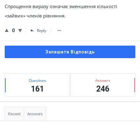
Спрощення виразу означає зменшення кількості
«зайвих» членів рівняння.
0
Reply
Залишити Відповідь
Сидіння
Stats
Questions
Answers
161
246
Recent
Answers