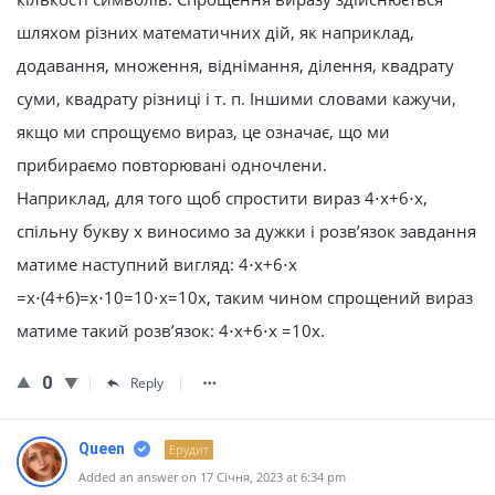
шляхом різних математичних дій, як наприклад,
додавання, множення, віднімання, ділення, квадрату
суми, квадрату різниці і т. п. Іншими словами кажучи,
якщо ми спрощуємо вираз, це означає, що ми
прибираємо повторювані одночлени.
Наприклад, для того щоб спростити вираз 4⋅x+6⋅x,
спільну букву х виносимо за дужки і розв’язок завдання
матиме наступний вигляд: 4⋅x+6⋅x
=x⋅(4+6)=x⋅10=10⋅x=10x, таким чином спрощений вираз
матиме такий розв’язок: 4⋅x+6⋅x =10x.
0
Reply
Queen
Ерудит
Added an answer on 17 Січня, 2023 at 6:34 pm