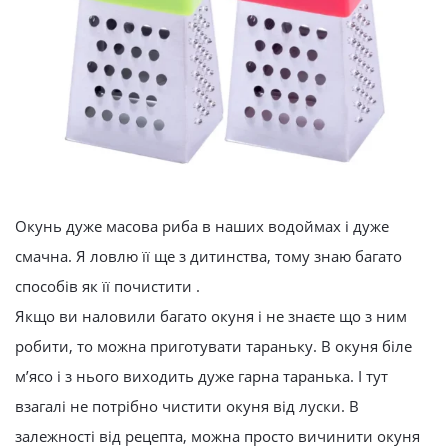
Окунь дуже масова риба в наших водоймах і дуже
смачна. Я ловлю її ще з дитинства, тому знаю багато
способів як її почистити .
Якщо ви наловили багато окуня і не знаєте що з ним
робити, то можна приготувати тараньку. В окуня біле
м’ясо і з нього виходить дуже гарна таранька. І тут
взагалі не потрібно чистити окуня від луски. В
залежності від рецепта, можна просто вичинити окуня