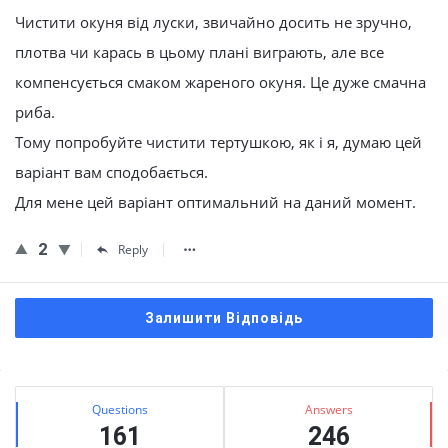
Чистити окуня від луски, звичайно досить не зручно,
плотва чи карась в цьому плані виграють, але все
компенсується смаком жареного окуня. Це дуже смачна
риба.
Тому попробуйте чистити тертушкою, як і я, думаю цей
варіант вам сподобається.
Для мене цей варіант оптимальний на даний момент.
2
Reply
Залишити Відповідь
Сидіння
Stats
Questions
Answers
161
246