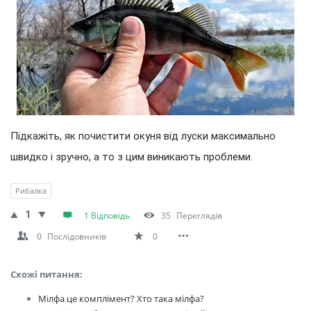
Підкажіть, як почистити окуня від луски максимально
швидко і зручно, а то з цим виникають проблеми.
Рибалка
1
1 Відповідь
35
Переглядів
0
Послідовників
0
Схожі питання:
Мілфа це комплімент? Хто така мілфа?