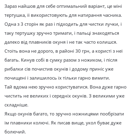
Зараз найшов для себе оптимальний варіант, це міні
тертушка, її використовують для натирання часника.
Одна з 3 сторін як раз і підходить для чистки лучки, і
таку тертушку зручно тримати, і пальці знаходяться
далеко від плавників окуня і не так часто колишся.
Стоїть вона не дорого, в районі 30 грн, а користі з неї
багать. Кинув собі в сумку разом з ножиком, і після
рибалки сів почистив окунів і додому приніс уже
почищені і залишилось їх тільки гарно вимити.
Тай вдома нею зручно користуватися. Вона дуже гарно
чистить не великих і середніх окунів. З великими уже
складніше.
Якщо окунів багато, то зручно ножницями пообрізати
їм плавники колючі. Як писав вище, укол буває дуже
болючий.