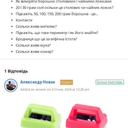
Як виміряти борошно столовими і чайними ложками
20 і 30 грам солі скільки це столових чи чайних ложок?
Підкажіть 50, 100, 150, 200 грам борошна - це…
Контакти
Скільки живе метелик?
Підкажіть, що таке периметр і як його знайти?
Бродниця що це за міфічна істота?
Скільки живе муха?
Скільки живе комар?
1 Відповідь
Александр Новак
Краща відповідь
Ерудит
Added an answer on 4 Січня, 2024 at 12:28 pm