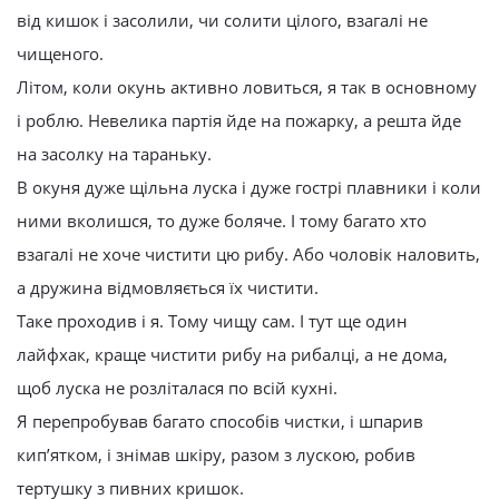
від кишок і засолили, чи солити цілого, взагалі не
чищеного.
Літом, коли окунь активно ловиться, я так в основному
і роблю. Невелика партія йде на пожарку, а решта йде
на засолку на тараньку.
В окуня дуже щільна луска і дуже гострі плавники і коли
ними вколишся, то дуже боляче. І тому багато хто
взагалі не хоче чистити цю рибу. Або чоловік наловить,
а дружина відмовляється їх чистити.
Таке проходив і я. Тому чищу сам. І тут ще один
лайфхак, краще чистити рибу на рибалці, а не дома,
щоб луска не розліталася по всій кухні.
Я перепробував багато способів чистки, і шпарив
кип’ятком, і знімав шкіру, разом з лускою, робив
тертушку з пивних кришок.