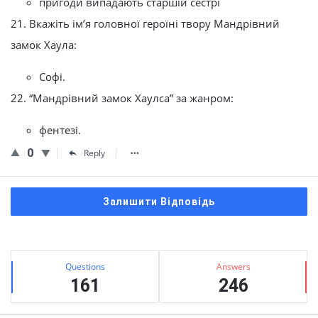
пригоди випадають старшій сестрі
21. Вкажіть ім’я головної героїні твору Мандрівний
замок Хаула:
Софі.
22. “Мандрівний замок Хаулса” за жанром:
фентезі.
0
Reply
Залишити Відповідь
Сидіння
Stats
Questions
Answers
161
246