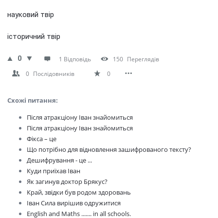
науковий твір
історичний твір
0
1 Відповідь
150
Переглядів
0
Послідовників
0
Схожі питання:
Після атракціону Іван знайомиться
Після атракціону Іван знайомиться
Фікса – це
Що потрібно для відновлення зашифрованого тексту?
Дешифрування - це ...
Куди приїхав Іван
Як загинув доктор Брякус?
Край, звідки був родом здоровань
Іван Сила вирішив одружитися
English and Maths ....... in all schools.