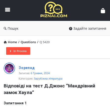
Пізнай.com
Пошук
Задайте запитання
Home
/
Questions
/
Q 5420
In Process
Пізнай.com
Зорепад
Latest
Запитав:
6 Травня, 2024
Категория:
Зарубіжна література
Questions
Відповіді на тест Д.Джонс “Мандрівний 
замок Хаула”
Запитання 1