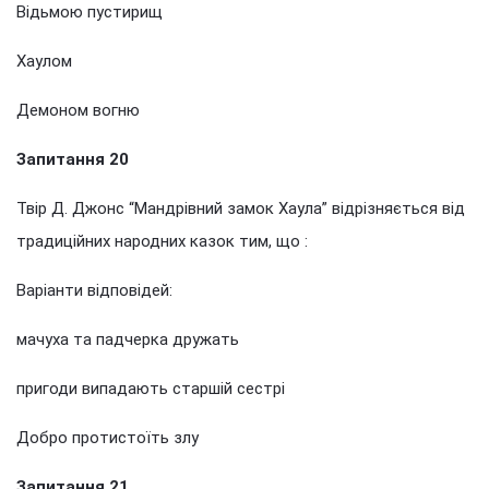
Відьмою пустирищ
Хаулом
Демоном вогню
Запитання 20
Твір Д. Джонс “Мандрівний замок Хаула” відрізняється від
традиційних народних казок тим, що :
Варіанти відповідей:
мачуха та падчерка дружать
пригоди випадають старшій сестрі
Добро протистоїть злу
Запитання 21