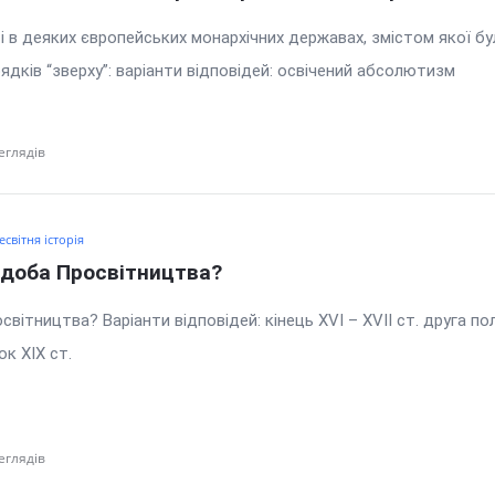
ті в деяких європейських монархічних державах, змістом якої б
дків “зверху”: варіанти відповідей: освічений абсолютизм
зм
еглядів
есвітня історія
є доба Просвітництва?
світництва? Варіанти відповідей: кінець XVI – XVII ст. друга п
ок XIX ст.
еглядів