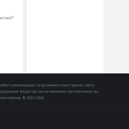
итанії?
собисті рекомендації та враження користувачів сайту.
 порушення. Водночас, ми не змінюємо висловлення, які
ристувачів. © 2022-2024