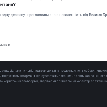
итанії?
в одну державу і проголосили свою незалежність від Великої Бр
еглядів
 не є вказівками чи керівництвом до дій, а представляють собою лише о
и відсутність інформації, що суперечить законам чи закликає до їхнього
використання платформи, зберігаючи оригінальний характер вражень ко