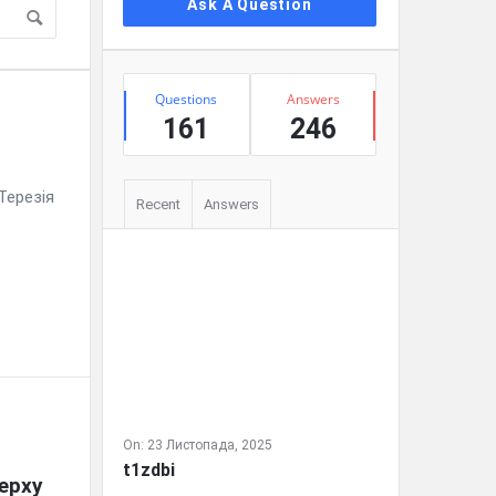
Ask A Question
Stats
Questions
Answers
161
246
Терезія
Recent
Answers
On:
23 Листопада, 2025
t1zdbi
ерху