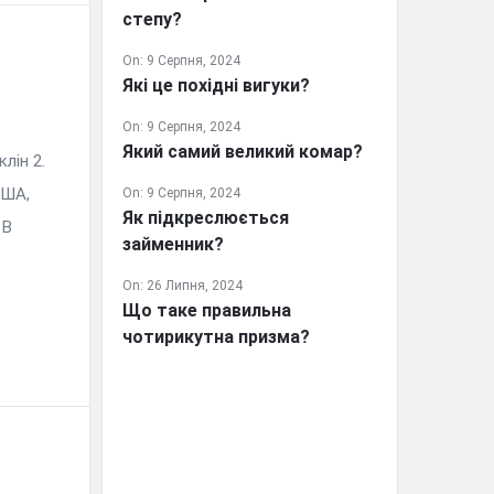
степу?
On:
9 Серпня, 2024
Які це похідні вигуки?
On:
9 Серпня, 2024
Який самий великий комар?
лін 2.
США,
On:
9 Серпня, 2024
Як підкреслюється
 В
займенник?
On:
26 Липня, 2024
Що таке правильна
чотирикутна призма?