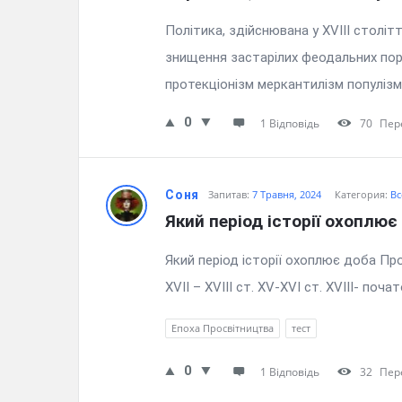
Політика, здійснювана у XVIII століт
знищення застарілих феодальних поря
протекціонізм меркантилізм популі
0
1 Відповідь
70
Пер
Соня
Запитав:
7 Травня, 2024
Категория:
Вс
Який період історії охоплю
Який період історії охоплює доба Про
XVII – XVIII ст. XV-XVI ст. XVIII- почат
Епоха Просвітництва
тест
0
1 Відповідь
32
Пер