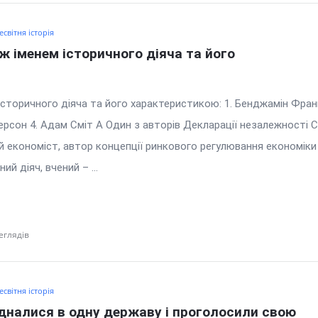
есвітня історія
ж іменем історичного діяча та його 
історичного діяча та його характеристикою: 1. Бенджамін Франк
сон 4. Адам Сміт А Один з авторів Декларації незалежності 
 економіст, автор концепції ринкового регулювання економіки
й діяч, вчений – ...
еглядів
есвітня історія
єдналися в одну державу і проголосили свою 