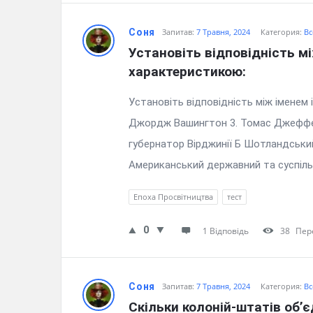
Соня
Запитав:
7 Травня, 2024
Категория:
Вс
Установіть відповідність мі
характеристикою:
Установіть відповідність між іменем 
Джордж Вашингтон 3. Томас Джеффер
губернатор Вірджинії Б Шотландський
Американський державний та суспільни
Епоха Просвітництва
тест
0
1 Відповідь
38
Пер
Соня
Запитав:
7 Травня, 2024
Категория:
Вс
Скільки колоній-штатів об’