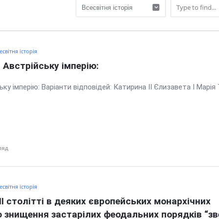
есвітня історія
Австрійську імперію:
у імперію: Варіанти відповідей: Катирина ІІ Єлизавета І Марія 
ляд
есвітня історія
II столітті в деяких європейських монархічних 
о знищення застарілих феодальних порядків “зв