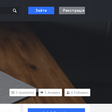
Зайти
Реєстрація
5
Questions
5
Answers
0
Followers
Сидіння