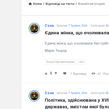
Home
/
Відповіді на тести
/
Всесвітня історія
Пізнай.com
Соня
Запитав:
7 Травня, 2024
Категория:
Вс
Єдина жінка, що очолювала 
Latest
Єдина жінка, що очолювала Австрійськ
Questions
Марія Тюдор
Епоха Просвітництва
тест
0
1 Відповідь
41
Пог
Соня
Запитав:
7 Травня, 2024
Категория:
Вс
Політика, здійснювана у XVI
державах, змістом якої бул