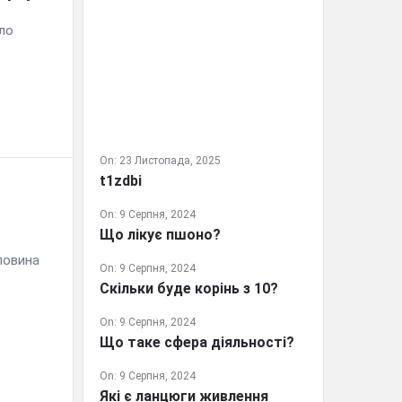
уло
On:
23 Листопада, 2025
t1zdbi
On:
9 Серпня, 2024
Що лікує пшоно?
оловина
On:
9 Серпня, 2024
Скільки буде корінь з 10?
On:
9 Серпня, 2024
Що таке сфера діяльності?
On:
9 Серпня, 2024
Які є ланцюги живлення