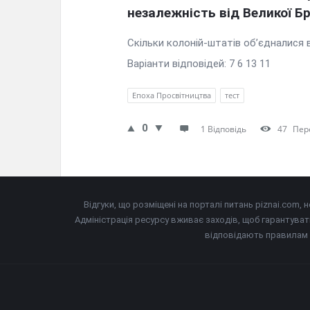
незалежність від Великої Бр
Скільки колоній-штатів об’єдналися 
Варіанти відповідей: 7 6 13 11
Епоха Просвітництва
тест
0
1 Відповідь
47
Пер
Відгуки, що розміщені на порталі питань piznai.com,
Адміністрація ресурсу вживає заходів, щоб гарантуват
відповідають правилам 