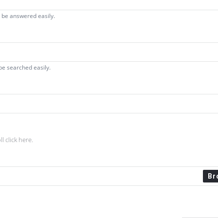
n be answered easily.
be searched easily.
l click here.
Br