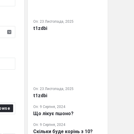
On:
23 Листопада, 2025
t1zdbi
On:
23 Листопада, 2025
t1zdbi
On:
9 Серпня, 2024
owse
Що лікує пшоно?
On:
9 Серпня, 2024
Скільки буде корінь з 10?