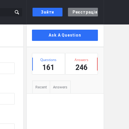
Зайти
Реєстрація
Сидіння
Ask A Question
Stats
Questions
Answers
161
246
Recent
Answers